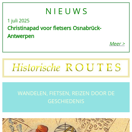
N I E U W S
1 juli 2025
Christinapad voor fietsers Osnabrück-
Antwerpen
Meer >
WANDELEN, FIETSEN, REIZEN DOOR DE
GESCHIEDENIS