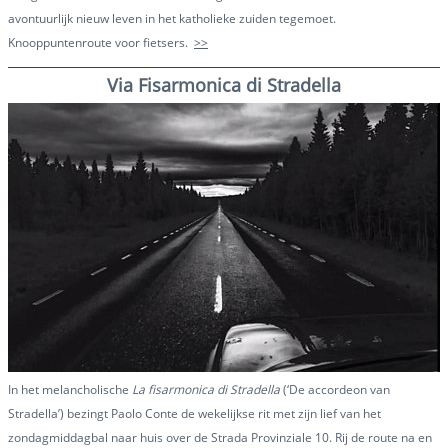
avontuurlijk nieuw leven in het katholieke zuiden tegemoet.
Knooppuntenroute voor fietsers.
>>
Via Fisarmonica di Stradella
In het melancholische
La fisarmonica di Stradella
(‘De accordeon van
Stradella’) bezingt Paolo Conte de wekelijkse rit met zijn lief van het
zondagmiddagbal naar huis over de Strada Provinziale 10. Rij de route na en