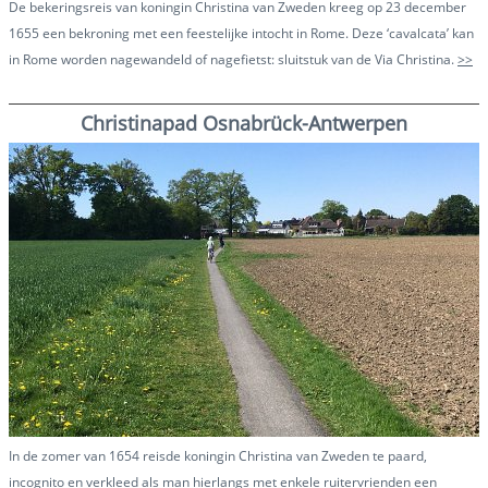
De bekeringsreis van koningin Christina van Zweden kreeg op 23 december
1655 een bekroning met een feestelijke intocht in Rome. Deze ‘cavalcata’ kan
in Rome worden nagewandeld of nagefietst: sluitstuk van de Via Christina.
>>
Christinapad Osnabrück-Antwerpen
In de zomer van 1654 reisde koningin Christina van Zweden te paard,
incognito en verkleed als man hierlangs met enkele ruitervrienden een