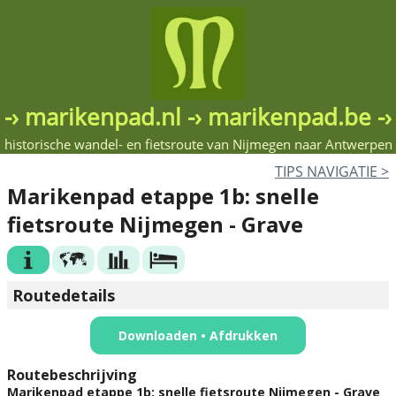
-› marikenpad.nl -› marikenpad.be -›
historische wandel- en fietsroute van Nijmegen naar Antwerpen
TIPS NAV
IGATIE
>