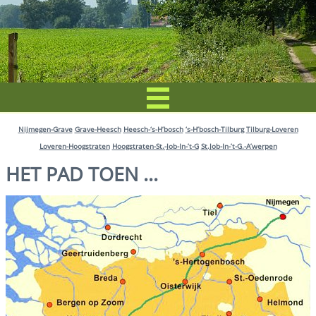
Nijmegen-Grave
Grave-Heesch
Heesch-‘s-H’bosch
‘s-H’bosch-Tilburg
Tilburg-Loveren
Loveren-Hoogstraten
Hoogstraten-St.-Job-In-’t-G
St.Job-In-’t-G.-A’werpen
HET PAD TOEN …