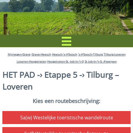
Nijmegen-Grave
Grave-Heesch
Heesch-‘s-H’bosch
‘s-H’bosch-Tilburg
Tilburg-Loveren
Loveren-Hoogstraten
Hoogstraten-St.-Job-In-’t-G
St.Job-In-’t-G.-A’werpen
HET PAD -› Etappe 5 -› Tilburg –
Loveren
Kies een routebeschrijving: