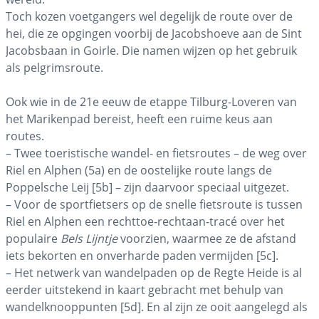
Toch kozen voetgangers wel degelijk de route over de
hei, die ze opgingen voorbij de Jacobshoeve aan de Sint
Jacobsbaan in Goirle. Die namen wijzen op het gebruik
als pelgrimsroute.
Ook wie in de 21e eeuw de etappe Tilburg-Loveren van
het Marikenpad bereist, heeft een ruime keus aan
routes.
– Twee toeristische wandel- en fietsroutes – de weg over
Riel en Alphen (5a) en de oostelijke route langs de
Poppelsche Leij [5b] – zijn daarvoor speciaal uitgezet.
– Voor de sportfietsers op de snelle fietsroute is tussen
Riel en Alphen een rechttoe-rechtaan-tracé over het
populaire
Bels Lijntje
voorzien, waarmee ze de afstand
iets bekorten en onverharde paden vermijden [5c].
– Het netwerk van wandelpaden op de Regte Heide is al
eerder uitstekend in kaart gebracht met behulp van
wandelknooppunten [5d]. En al zijn ze ooit aangelegd als