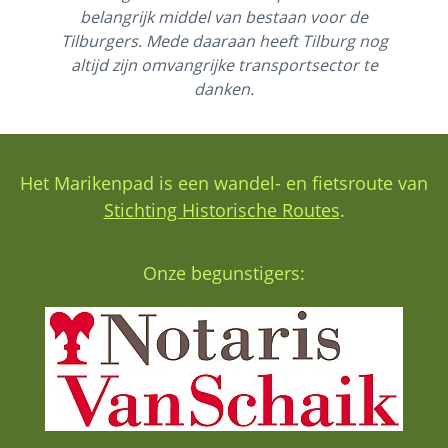
belangrijk middel van bestaan voor de
Tilburgers. Mede daaraan heeft Tilburg nog
altijd zijn omvangrijke transportsector te
danken.
Het Marikenpad is een wandel- en fietsroute van
Stichting Historische Routes
.
Onze begunstigers: