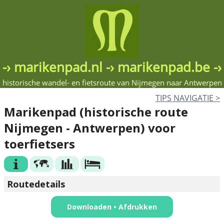
-› marikenpad.nl -› marikenpad.be -›
historische wandel- en fietsroute van Nijmegen naar Antwerpen
TIPS NAV
IGATIE
>