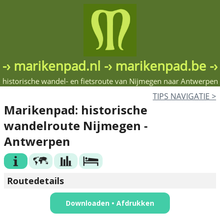
-› marikenpad.nl -› marikenpad.be -›
historische wandel- en fietsroute van Nijmegen naar Antwerpen
TIPS NAV
IGATIE
>