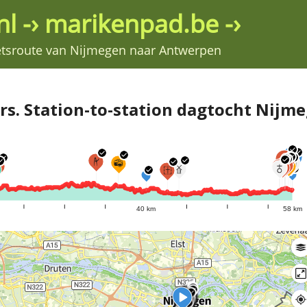
l -› marikenpad.be -›
ietsroute van Nijmegen naar Antwerpen