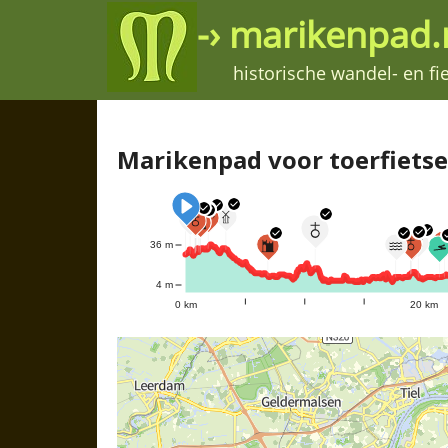
-› marikenpad.n
historische wandel- en f