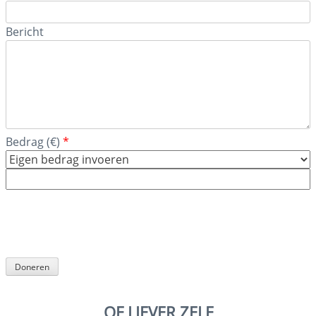
Bericht
Bedrag
(
€
)
*
OF LIEVER ZELF