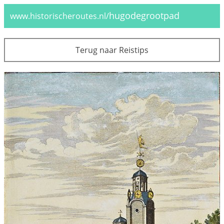
hugodegrootpad
www.historischeroutes.nl/