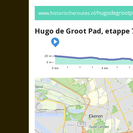
hugodegrootp
www.historischeroutes.nl/