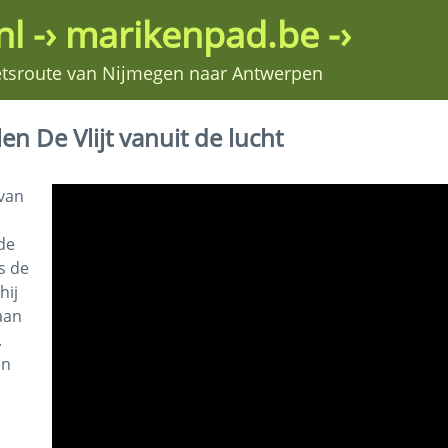
l -› marikenpad.be -›
ietsroute van Nijmegen naar Antwerpen
 De Vlijt vanuit de lucht
 van
de
s de
hij
aan
.
an