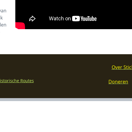
 van
ok
len
e
Over Stic
Historische Routes
Doneren